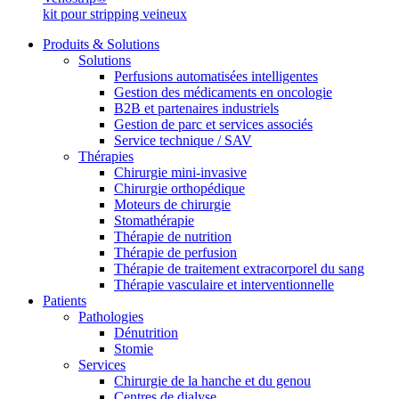
kit pour stripping veineux
Catalogue de produits
Produits & Solutions
Solutions
Trouvez le produit que vous recherchez. Visitez le catalogue de
Perfusions automatisées intelligentes
Gestion des médicaments en oncologie
B2B et partenaires industriels
Gestion de parc et services associés
Service technique / SAV
Thérapies
Chirurgie mini-invasive
Chirurgie orthopédique
Moteurs de chirurgie
Stomathérapie
Thérapie de nutrition
Thérapie de perfusion
Thérapie de traitement extracorporel du sang
Thérapie vasculaire et interventionnelle
Pôle d’innovation
Patients
Pathologies
Stimulons ensemble l’innovation dans la technologie médicale. A
Dénutrition
Stomie
Services
Chirurgie de la hanche et du genou
Centres de dialyse