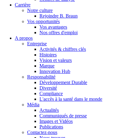
Carrière
Notre culture
Rejoindre B. Braun
Vos opportunités
Vos avantages
Nos offres d'emploi
A propos
Entreprise
Activités & chiffres clés
Histoires
Vision et valeurs
Marque
Innovation Hub
Responsabilité
Développement Durable
Diversité
Compliance
L'accès à la santé dans le monde
Média
Actualités
Communiqués de presse
Images et Vidéos
Publications
Contactez-nous
Nous trouver