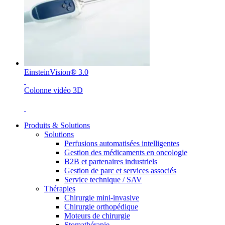
Média
Catalogue de produits
Contactez-nous
Trouvez le produit que vous recherchez. Visitez le catalogue
de produits B. Braun avec notre portefeuille complet.
EinsteinVision® 3.0
Colonne vidéo 3D
Produits & Solutions
Solutions
Perfusions automatisées intelligentes
Gestion des médicaments en oncologie
B2B et partenaires industriels
Gestion de parc et services associés
Pôle d’innovation
Service technique / SAV
Thérapies
Stimulons ensemble l’innovation dans la technologie
Chirurgie mini-invasive
médicale. Apprenez-en plus sur notre centre d’innovation et
Chirurgie orthopédique
présentez votre idée.
Moteurs de chirurgie
Stomathérapie