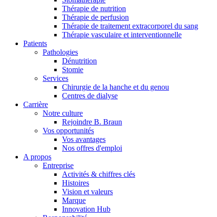
Thérapie de nutrition
Thérapie de perfusion
Thérapie de traitement extracorporel du sang
Thérapie vasculaire et interventionnelle
Patients
Pathologies
Dénutrition
Stomie
Services
Chirurgie de la hanche et du genou
Contact
Centres de dialyse
Carrière
Notre culture
En dialogue avec B. Braun. Contactez-nous.
Rejoindre B. Braun
Vos opportunités
Vos avantages
Nos offres d'emploi
A propos
Entreprise
Activités & chiffres clés
Histoires
Vision et valeurs
Marque
Innovation Hub