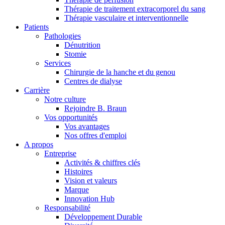
Thérapie de traitement extracorporel du sang
Thérapie vasculaire et interventionnelle
Patients
Pathologies
Dénutrition
Stomie
Services
Chirurgie de la hanche et du genou
Centres de dialyse
Carrière
Contact
Notre culture
Rejoindre B. Braun
Vos opportunités
En dialogue avec B. Braun. Contactez-nous.
Vos avantages
Nos offres d'emploi
A propos
Entreprise
Activités & chiffres clés
Histoires
Vision et valeurs
Marque
Innovation Hub
Responsabilité
Développement Durable