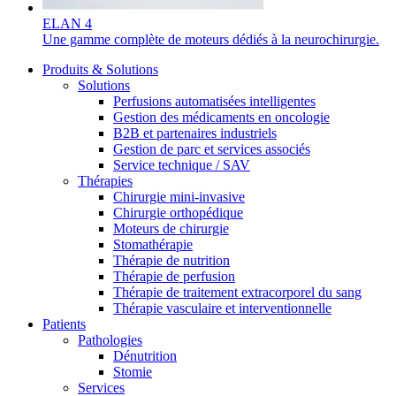
ELAN 4
Une gamme complète de moteurs dédiés à la neurochirurgie.
Produits & Solutions
Solutions
Perfusions automatisées intelligentes
Gestion des médicaments en oncologie
B2B et partenaires industriels
Gestion de parc et services associés
Service technique / SAV
Contact
Thérapies
Chirurgie mini-invasive
En dialogue avec B. Braun. Contactez-nous.
Chirurgie orthopédique
Moteurs de chirurgie
Stomathérapie
Thérapie de nutrition
Thérapie de perfusion
Thérapie de traitement extracorporel du sang
Thérapie vasculaire et interventionnelle
Patients
Pathologies
Dénutrition
Stomie
Services