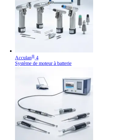
Média
Catalogue de produits
Contactez-nous
Trouvez le produit que vous recherchez. Visitez le catalogue
de produits B. Braun avec notre portefeuille complet.
®
Acculan
4
Système de moteur à batterie
Pôle d’innovation
Stimulons ensemble l’innovation dans la technologie
médicale. Apprenez-en plus sur notre centre d’innovation et
présentez votre idée.