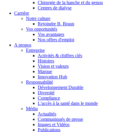
Chirurgie de la hanche et du genou
Centres de dialyse
Carrière
Notre culture
Rejoindre B. Braun
Vos opportunités
Vos avantages
Nos offres d'emploi
A propos
Entreprise
Activités & chiffres clés
Histoires
Vision et valeurs
Marque
Innovation Hub
Responsabilité
Développement Durable
Diversité
Compliance
L'accès à la santé dans le monde
Média
Actualités
Communiqués de presse
Images et Vidéos
Publications