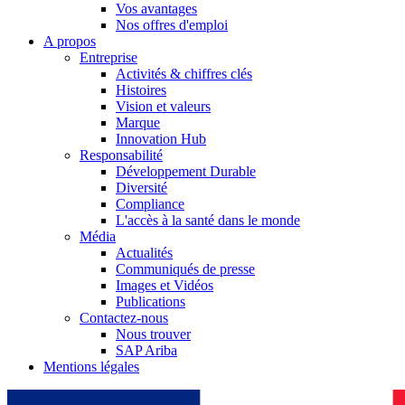
Vos avantages
Nos offres d'emploi
A propos
Entreprise
Activités & chiffres clés
Histoires
Vision et valeurs
Marque
Innovation Hub
Responsabilité
Développement Durable
Contact
Diversité
Compliance
En dialogue avec B. Braun. Contactez-nous.
L'accès à la santé dans le monde
Média
Actualités
Communiqués de presse
Images et Vidéos
Publications
Contactez-nous
Nous trouver
SAP Ariba
Mentions légales