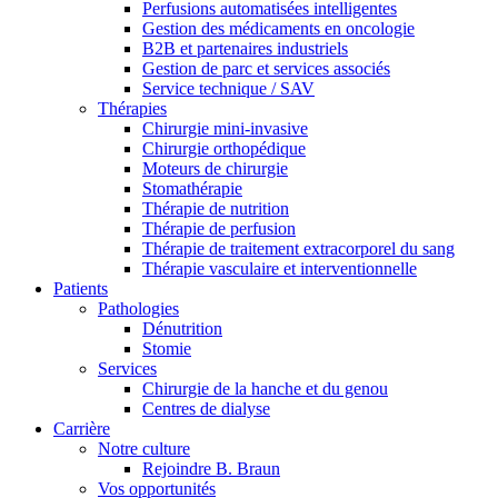
Perfusions automatisées intelligentes
Média
Gestion des médicaments en oncologie
B2B et partenaires industriels
Catalogue de produits
Contactez-nous
Gestion de parc et services associés
Service technique / SAV
Trouvez le produit que vous recherchez. Visitez le catalogue
Thérapies
de produits B. Braun avec notre portefeuille complet.
Chirurgie mini-invasive
Chirurgie orthopédique
Moteurs de chirurgie
Stomathérapie
Thérapie de nutrition
Thérapie de perfusion
Thérapie de traitement extracorporel du sang
Thérapie vasculaire et interventionnelle
Patients
Pathologies
Dénutrition
Stomie
Services
Pôle d’innovation
Chirurgie de la hanche et du genou
Centres de dialyse
Stimulons ensemble l’innovation dans la technologie
Carrière
médicale. Apprenez-en plus sur notre centre d’innovation et
Notre culture
présentez votre idée.
Rejoindre B. Braun
Vos opportunités