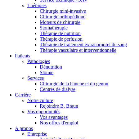
Thérapies
Chirurgie mini-invasive
Chirurgie orthopédique
Moteurs de chirurgie
Stomathérapie
Thérapie de nutrition
Thérapie de perfusion
Thérapie de traitement extracorporel du sang
Thérapie vasculaire et interventionnelle
Patients
Contact
Pathologies
Dénutrition
Stomie
En dialogue avec B. Braun. Contactez-nous.
Services
Chirurgie de la hanche et du genou
Centres de dialyse
Carrière
Notre culture
Rejoindre B. Braun
Vos opportunités
Vos avantages
Nos offres d'emploi
A propos
Entreprise