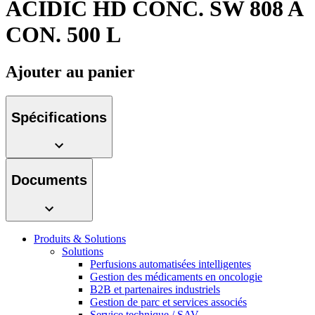
ACIDIC HD CONC. SW 808 A
Média
CON. 500 L
Catalogue de produits
Contactez-nous
Trouvez le produit que vous recherchez. Visitez le catalogue
Ajouter au panier
de produits B. Braun avec notre portefeuille complet.
Spécifications
Documents
Produits & Solutions
Pôle d’innovation
Solutions
Perfusions automatisées intelligentes
Stimulons ensemble l’innovation dans la technologie
Gestion des médicaments en oncologie
médicale. Apprenez-en plus sur notre centre d’innovation et
B2B et partenaires industriels
présentez votre idée.
Gestion de parc et services associés
Service technique / SAV