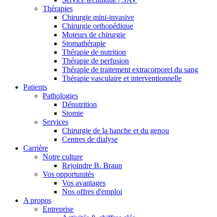
Thérapies
Chirurgie mini-invasive
Chirurgie orthopédique
Moteurs de chirurgie
Stomathérapie
Thérapie de nutrition
Thérapie de perfusion
Thérapie de traitement extracorporel du sang
Thérapie vasculaire et interventionnelle
Patients
Contact
Pathologies
Dénutrition
Stomie
En dialogue avec B. Braun. Contactez-nous.
Services
Chirurgie de la hanche et du genou
Centres de dialyse
Carrière
Notre culture
Rejoindre B. Braun
Vos opportunités
Vos avantages
Nos offres d'emploi
A propos
Entreprise