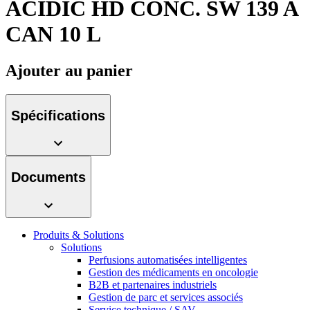
ACIDIC HD CONC. SW 139 A
Média
CAN 10 L
Catalogue de produits
Contactez-nous
Trouvez le produit que vous recherchez. Visitez le catalogue
Ajouter au panier
de produits B. Braun avec notre portefeuille complet.
Spécifications
Documents
Produits & Solutions
Pôle d’innovation
Solutions
Perfusions automatisées intelligentes
Stimulons ensemble l’innovation dans la technologie
Gestion des médicaments en oncologie
médicale. Apprenez-en plus sur notre centre d’innovation et
B2B et partenaires industriels
présentez votre idée.
Gestion de parc et services associés
Service technique / SAV