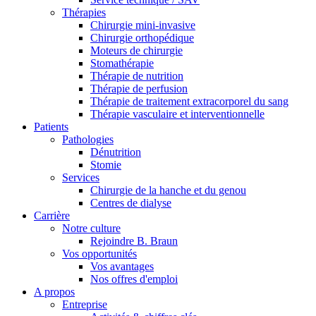
Thérapies
Chirurgie mini-invasive
Chirurgie orthopédique
Moteurs de chirurgie
Stomathérapie
Thérapie de nutrition
Thérapie de perfusion
Thérapie de traitement extracorporel du sang
Thérapie vasculaire et interventionnelle
Patients
Contact
Pathologies
Dénutrition
Stomie
En dialogue avec B. Braun. Contactez-nous.
Services
Chirurgie de la hanche et du genou
Centres de dialyse
Carrière
Notre culture
Rejoindre B. Braun
Vos opportunités
Vos avantages
Nos offres d'emploi
A propos
Entreprise