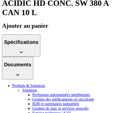
ACIDIC HD CONC. SW 380 A
Média
CAN 10 L
Catalogue de produits
Contactez-nous
Trouvez le produit que vous recherchez. Visitez le catalogue
Ajouter au panier
de produits B. Braun avec notre portefeuille complet.
Spécifications
Documents
Produits & Solutions
Pôle d’innovation
Solutions
Perfusions automatisées intelligentes
Stimulons ensemble l’innovation dans la technologie
Gestion des médicaments en oncologie
médicale. Apprenez-en plus sur notre centre d’innovation et
B2B et partenaires industriels
présentez votre idée.
Gestion de parc et services associés
Service technique / SAV