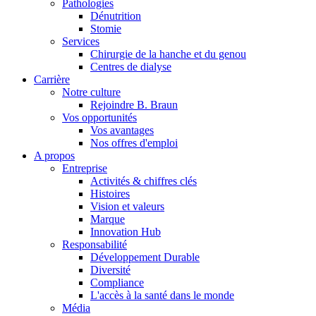
Pathologies
Dénutrition
Stomie
Services
Chirurgie de la hanche et du genou
Centres de dialyse
Carrière
Notre culture
Rejoindre B. Braun
Vos opportunités
Vos avantages
Contact
Nos offres d'emploi
A propos
En dialogue avec B. Braun. Contactez-nous.
Entreprise
Activités & chiffres clés
Histoires
Vision et valeurs
Marque
Innovation Hub
Responsabilité
Développement Durable
Diversité
Compliance
L'accès à la santé dans le monde
Média