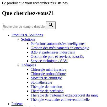
Le produit que vous recherchez n'existe pas.
Média
Que cherchez-vous?1
Catalogue de produits
Contactez-nous
Trouvez le produit que vous recherchez. Visitez le catalogue
de produits B. Braun avec notre portefeuille complet.
Produits & Solutions
Solutions
Perfusions automatisées intelligentes
Gestion des médicaments en oncologie
B2B et partenaires industriels
Gestion de parc et services associés
Service technique / SAV
Thérapies
Chirurgie mini-invasive
Chirurgie orthopédique
Moteurs de chirurgie
Stomathérapie
Pôle d’innovation
Thérapie de nutrition
Stimulons ensemble l’innovation dans la technologie
Thérapie de perfusion
médicale. Apprenez-en plus sur notre centre d’innovation et
Thérapie de traitement extracorporel du sang
présentez votre idée.
Thérapie vasculaire et interventionnelle
Patients