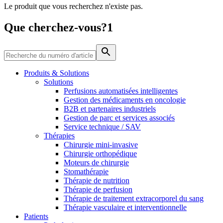
Le produit que vous recherchez n'existe pas.
Média
Que cherchez-vous?1
Catalogue de produits
Contactez-nous
Trouvez le produit que vous recherchez. Visitez le catalogue
de produits B. Braun avec notre portefeuille complet.
Produits & Solutions
Solutions
Perfusions automatisées intelligentes
Gestion des médicaments en oncologie
B2B et partenaires industriels
Gestion de parc et services associés
Service technique / SAV
Thérapies
Chirurgie mini-invasive
Chirurgie orthopédique
Moteurs de chirurgie
Stomathérapie
Pôle d’innovation
Thérapie de nutrition
Stimulons ensemble l’innovation dans la technologie
Thérapie de perfusion
médicale. Apprenez-en plus sur notre centre d’innovation et
Thérapie de traitement extracorporel du sang
présentez votre idée.
Thérapie vasculaire et interventionnelle
Patients