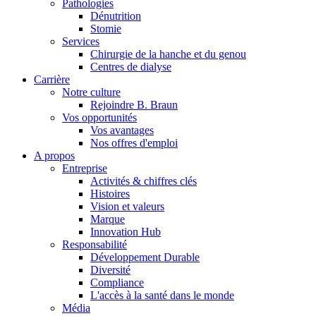
Pathologies
Dénutrition
Stomie
Services
Chirurgie de la hanche et du genou
Centres de dialyse
Carrière
Notre culture
Rejoindre B. Braun
Vos opportunités
Vos avantages
Contact
Nos offres d'emploi
A propos
En dialogue avec B. Braun. Contactez-nous.
Entreprise
Activités & chiffres clés
Histoires
Vision et valeurs
Marque
Innovation Hub
Responsabilité
Développement Durable
Diversité
Compliance
L'accès à la santé dans le monde
Média