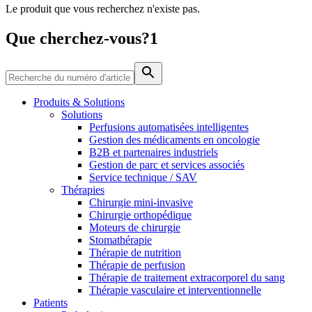
Le produit que vous recherchez n'existe pas.
Média
Que cherchez-vous?1
Catalogue de produits
Contactez-nous
Trouvez le produit que vous recherchez. Visitez le catalogue
de produits B. Braun avec notre portefeuille complet.
Produits & Solutions
Solutions
Perfusions automatisées intelligentes
Gestion des médicaments en oncologie
B2B et partenaires industriels
Gestion de parc et services associés
Service technique / SAV
Thérapies
Chirurgie mini-invasive
Chirurgie orthopédique
Moteurs de chirurgie
Stomathérapie
Pôle d’innovation
Thérapie de nutrition
Stimulons ensemble l’innovation dans la technologie
Thérapie de perfusion
médicale. Apprenez-en plus sur notre centre d’innovation et
Thérapie de traitement extracorporel du sang
présentez votre idée.
Thérapie vasculaire et interventionnelle
Patients