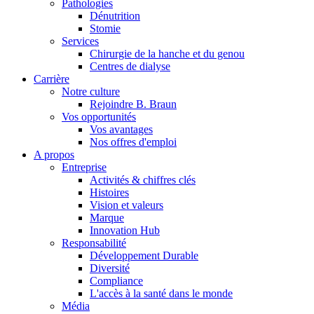
Pathologies
Dénutrition
Stomie
Services
Chirurgie de la hanche et du genou
Centres de dialyse
Carrière
Notre culture
Rejoindre B. Braun
Vos opportunités
Vos avantages
Contact
Nos offres d'emploi
A propos
En dialogue avec B. Braun. Contactez-nous.
Entreprise
Activités & chiffres clés
Histoires
Vision et valeurs
Marque
Innovation Hub
Responsabilité
Développement Durable
Diversité
Compliance
L'accès à la santé dans le monde
Média