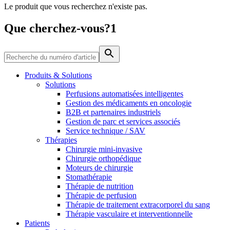
Le produit que vous recherchez n'existe pas.
Média
Que cherchez-vous?1
Catalogue de produits
Contactez-nous
Trouvez le produit que vous recherchez. Visitez le catalogue
de produits B. Braun avec notre portefeuille complet.
Produits & Solutions
Solutions
Perfusions automatisées intelligentes
Gestion des médicaments en oncologie
B2B et partenaires industriels
Gestion de parc et services associés
Service technique / SAV
Thérapies
Chirurgie mini-invasive
Chirurgie orthopédique
Moteurs de chirurgie
Stomathérapie
Pôle d’innovation
Thérapie de nutrition
Stimulons ensemble l’innovation dans la technologie
Thérapie de perfusion
médicale. Apprenez-en plus sur notre centre d’innovation et
Thérapie de traitement extracorporel du sang
présentez votre idée.
Thérapie vasculaire et interventionnelle
Patients