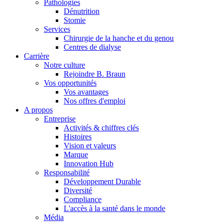
Pathologies
Dénutrition
Stomie
Services
Chirurgie de la hanche et du genou
Centres de dialyse
Carrière
Notre culture
Rejoindre B. Braun
Vos opportunités
Vos avantages
Contact
Nos offres d'emploi
A propos
En dialogue avec B. Braun. Contactez-nous.
Entreprise
Activités & chiffres clés
Histoires
Vision et valeurs
Marque
Innovation Hub
Responsabilité
Développement Durable
Diversité
Compliance
L'accès à la santé dans le monde
Média