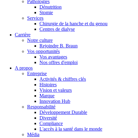
Pathologies
Dénutrition
Stomie
Services
Chirurgie de la hanche et du genou
Centres de dialyse
Carrière
Notre culture
Rejoindre B. Braun
Vos opportunités
Vos avantages
Contact
Nos offres d'emploi
A propos
En dialogue avec B. Braun. Contactez-nous.
Entreprise
Activités & chiffres clés
Histoires
Vision et valeurs
Marque
Innovation Hub
Responsabilité
Développement Durable
Diversité
Compliance
L'accès à la santé dans le monde
Média