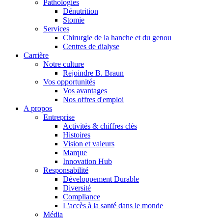
Pathologies
Dénutrition
Stomie
Services
Chirurgie de la hanche et du genou
Centres de dialyse
Carrière
Notre culture
Rejoindre B. Braun
Vos opportunités
Vos avantages
Contact
Nos offres d'emploi
A propos
En dialogue avec B. Braun. Contactez-nous.
Entreprise
Activités & chiffres clés
Histoires
Vision et valeurs
Marque
Innovation Hub
Responsabilité
Développement Durable
Diversité
Compliance
L'accès à la santé dans le monde
Média