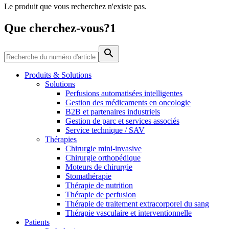
Le produit que vous recherchez n'existe pas.
Média
Que cherchez-vous?1
Catalogue de produits
Contactez-nous
Trouvez le produit que vous recherchez. Visitez le catalogue
de produits B. Braun avec notre portefeuille complet.
Produits & Solutions
Solutions
Perfusions automatisées intelligentes
Gestion des médicaments en oncologie
B2B et partenaires industriels
Gestion de parc et services associés
Service technique / SAV
Thérapies
Chirurgie mini-invasive
Chirurgie orthopédique
Moteurs de chirurgie
Stomathérapie
Pôle d’innovation
Thérapie de nutrition
Stimulons ensemble l’innovation dans la technologie
Thérapie de perfusion
médicale. Apprenez-en plus sur notre centre d’innovation et
Thérapie de traitement extracorporel du sang
présentez votre idée.
Thérapie vasculaire et interventionnelle
Patients