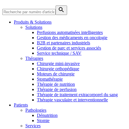
Produits & Solutions
Solutions
Perfusions automatisées intelligentes
Gestion des médicaments en oncologie
B2B et partenaires industriels
Gestion de parc et services associés
Service technique / SAV
Thérapies
Chirurgie mini-invasive
Chirurgie orthopédique
Moteurs de chirurgie
Stomathérapie
Thérapie de nutrition
Thérapie de perfusion
Thérapie de traitement extracorporel du sang
Soins à domicile
Thérapie vasculaire et interventionnelle
Trouvez votre emploi
Patients
Nous coordonnons vos soins médicaux à votre sortie de l’hôpital.
Découvrez vos opportunités de carrière chez B. Braun. Recherch
Pathologies
Dénutrition
Stomie
Services