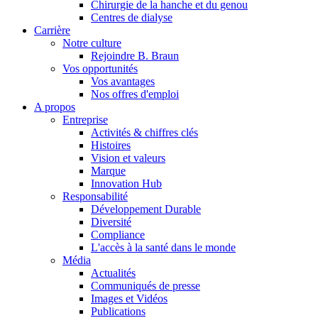
Chirurgie de la hanche et du genou
Centres de dialyse
Catalogue de produits
Carrière
Notre culture
Trouvez le produit que vous recherchez. Visitez le catalogue de
Rejoindre B. Braun
Vos opportunités
Vos avantages
Nos offres d'emploi
A propos
Entreprise
Activités & chiffres clés
Histoires
Vision et valeurs
Marque
Innovation Hub
Responsabilité
Développement Durable
Diversité
Compliance
Pôle d’innovation
L'accès à la santé dans le monde
Stimulons ensemble l’innovation dans la technologie médicale. A
Média
Actualités
Communiqués de presse
Images et Vidéos
Publications