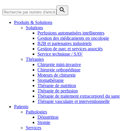
Produits & Solutions
Solutions
Perfusions automatisées intelligentes
Gestion des médicaments en oncologie
B2B et partenaires industriels
Gestion de parc et services associés
Service technique / SAV
Thérapies
Chirurgie mini-invasive
Chirurgie orthopédique
Moteurs de chirurgie
Stomathérapie
Thérapie de nutrition
Thérapie de perfusion
Thérapie de traitement extracorporel du sang
Soins à domicile
Thérapie vasculaire et interventionnelle
Trouvez votre emploi
Patients
Nous coordonnons vos soins médicaux à votre sortie de l’hôpital.
Découvrez vos opportunités de carrière chez B. Braun. Recherch
Pathologies
Dénutrition
Stomie
Services