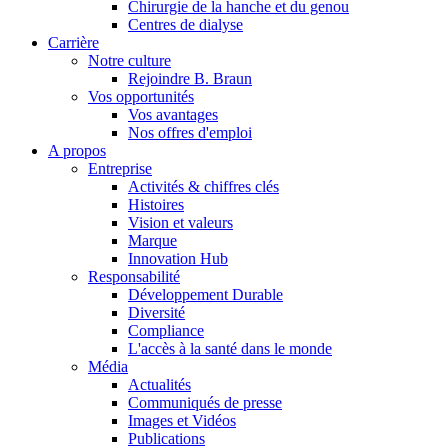
Chirurgie de la hanche et du genou
Centres de dialyse
Catalogue de produits
Carrière
Notre culture
Trouvez le produit que vous recherchez. Visitez le catalogue de
Rejoindre B. Braun
Vos opportunités
Vos avantages
Nos offres d'emploi
A propos
Entreprise
Activités & chiffres clés
Histoires
Vision et valeurs
Marque
Innovation Hub
Responsabilité
Développement Durable
Diversité
Compliance
Pôle d’innovation
L'accès à la santé dans le monde
Stimulons ensemble l’innovation dans la technologie médicale. A
Média
Actualités
Communiqués de presse
Images et Vidéos
Publications