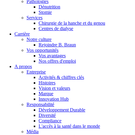
Pathologies
Dénutrition
Stomie
Services
Chirurgie de la hanche et du genou
Centres de dialyse
Carrière
Notre culture
Rejoindre B. Braun
Vos opportunités
Vos avantages
Contact
Nos offres d'emploi
A propos
En dialogue avec B. Braun. Contactez-nous.
Entreprise
Activités & chiffres clés
Histoires
Vision et valeurs
Marque
Innovation Hub
Responsabilité
Développement Durable
Diversité
Compliance
L'accès à la santé dans le monde
Média