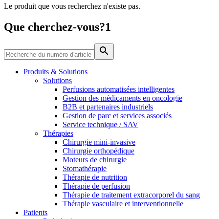
Le produit que vous recherchez n'existe pas.
Média
Que cherchez-vous?1
Catalogue de produits
Contactez-nous
Trouvez le produit que vous recherchez. Visitez le catalogue
de produits B. Braun avec notre portefeuille complet.
Produits & Solutions
Solutions
Perfusions automatisées intelligentes
Gestion des médicaments en oncologie
B2B et partenaires industriels
Gestion de parc et services associés
Service technique / SAV
Thérapies
Chirurgie mini-invasive
Chirurgie orthopédique
Moteurs de chirurgie
Stomathérapie
Pôle d’innovation
Thérapie de nutrition
Stimulons ensemble l’innovation dans la technologie
Thérapie de perfusion
médicale. Apprenez-en plus sur notre centre d’innovation et
Thérapie de traitement extracorporel du sang
présentez votre idée.
Thérapie vasculaire et interventionnelle
Patients