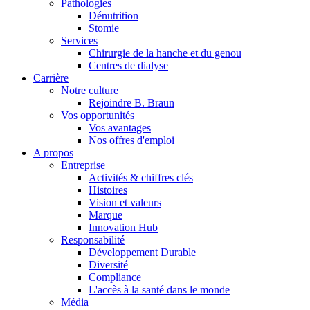
Pathologies
Dénutrition
Stomie
Services
Chirurgie de la hanche et du genou
Centres de dialyse
Carrière
Notre culture
Rejoindre B. Braun
Vos opportunités
Vos avantages
Contact
Nos offres d'emploi
A propos
En dialogue avec B. Braun. Contactez-nous.
Entreprise
Activités & chiffres clés
Histoires
Vision et valeurs
Marque
Innovation Hub
Responsabilité
Développement Durable
Diversité
Compliance
L'accès à la santé dans le monde
Média