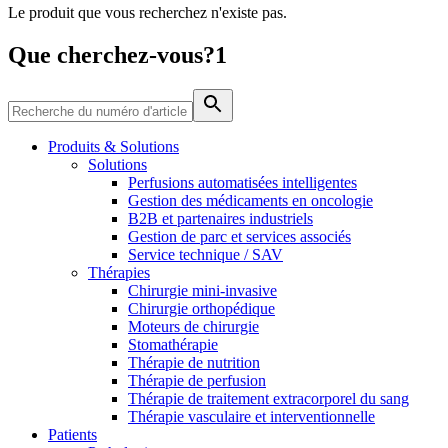
Le produit que vous recherchez n'existe pas.
Média
Que cherchez-vous?1
Catalogue de produits
Contactez-nous
Trouvez le produit que vous recherchez. Visitez le catalogue
de produits B. Braun avec notre portefeuille complet.
Produits & Solutions
Solutions
Perfusions automatisées intelligentes
Gestion des médicaments en oncologie
B2B et partenaires industriels
Gestion de parc et services associés
Service technique / SAV
Thérapies
Chirurgie mini-invasive
Chirurgie orthopédique
Moteurs de chirurgie
Stomathérapie
Pôle d’innovation
Thérapie de nutrition
Stimulons ensemble l’innovation dans la technologie
Thérapie de perfusion
médicale. Apprenez-en plus sur notre centre d’innovation et
Thérapie de traitement extracorporel du sang
présentez votre idée.
Thérapie vasculaire et interventionnelle
Patients