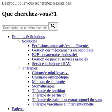
Le produit que vous recherchez n'existe pas.
Média
Que cherchez-vous?1
Catalogue de produits
Contactez-nous
Trouvez le produit que vous recherchez. Visitez le catalogue
de produits B. Braun avec notre portefeuille complet.
Produits & Solutions
Solutions
Perfusions automatisées intelligentes
Gestion des médicaments en oncologie
B2B et partenaires industriels
Gestion de parc et services associés
Service technique / SAV
Thérapies
Chirurgie mini-invasive
Chirurgie orthopédique
Moteurs de chirurgie
Stomathérapie
Pôle d’innovation
Thérapie de nutrition
Stimulons ensemble l’innovation dans la technologie
Thérapie de perfusion
médicale. Apprenez-en plus sur notre centre d’innovation et
Thérapie de traitement extracorporel du sang
présentez votre idée.
Thérapie vasculaire et interventionnelle
Patients