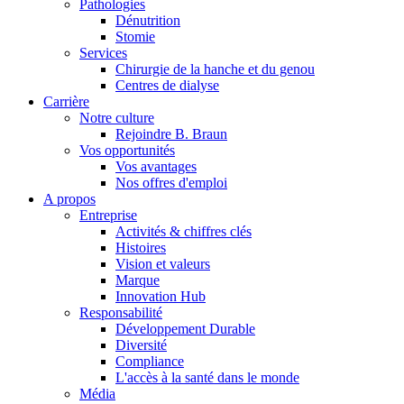
Pathologies
Dénutrition
Stomie
Services
Chirurgie de la hanche et du genou
Centres de dialyse
Carrière
Notre culture
Rejoindre B. Braun
Vos opportunités
Vos avantages
Contact
Nos offres d'emploi
A propos
En dialogue avec B. Braun. Contactez-nous.
Entreprise
Activités & chiffres clés
Histoires
Vision et valeurs
Marque
Innovation Hub
Responsabilité
Développement Durable
Diversité
Compliance
L'accès à la santé dans le monde
Média