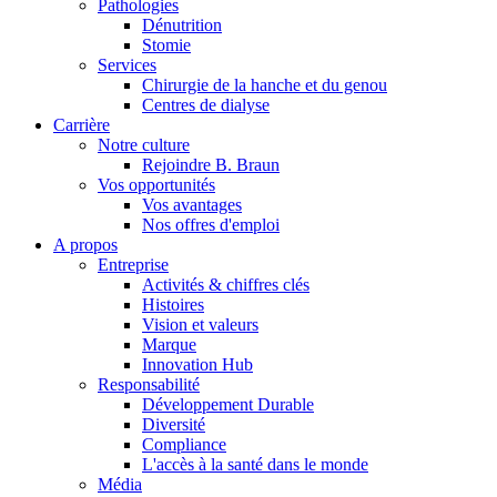
Pathologies
Dénutrition
Stomie
Services
Chirurgie de la hanche et du genou
Centres de dialyse
Carrière
Notre culture
Rejoindre B. Braun
Vos opportunités
Vos avantages
Contact
Nos offres d'emploi
A propos
En dialogue avec B. Braun. Contactez-nous.
Entreprise
Activités & chiffres clés
Histoires
Vision et valeurs
Marque
Innovation Hub
Responsabilité
Développement Durable
Diversité
Compliance
L'accès à la santé dans le monde
Média