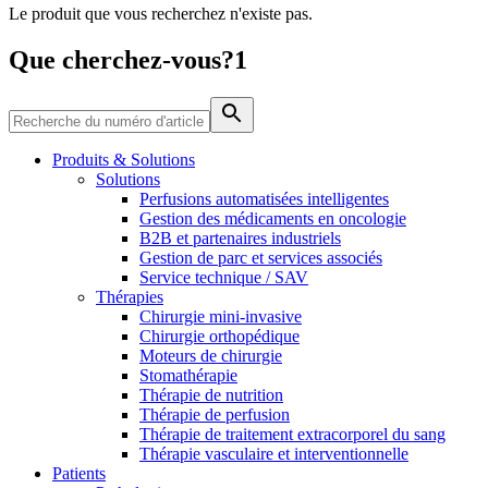
Le produit que vous recherchez n'existe pas.
Média
Que cherchez-vous?1
Catalogue de produits
Contactez-nous
Trouvez le produit que vous recherchez. Visitez le catalogue
de produits B. Braun avec notre portefeuille complet.
Produits & Solutions
Solutions
Perfusions automatisées intelligentes
Gestion des médicaments en oncologie
B2B et partenaires industriels
Gestion de parc et services associés
Service technique / SAV
Thérapies
Chirurgie mini-invasive
Chirurgie orthopédique
Moteurs de chirurgie
Stomathérapie
Pôle d’innovation
Thérapie de nutrition
Stimulons ensemble l’innovation dans la technologie
Thérapie de perfusion
médicale. Apprenez-en plus sur notre centre d’innovation et
Thérapie de traitement extracorporel du sang
présentez votre idée.
Thérapie vasculaire et interventionnelle
Patients