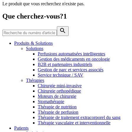
Le produit que vous recherchez n'existe pas.
Média
Que cherchez-vous?1
Catalogue de produits
Contactez-nous
Trouvez le produit que vous recherchez. Visitez le catalogue
de produits B. Braun avec notre portefeuille complet.
Produits & Solutions
Solutions
Perfusions automatisées intelligentes
Gestion des médicaments en oncologie
B2B et partenaires industriels
Gestion de parc et services associés
Service technique / SAV
Thérapies
Chirurgie mini-invasive
Chirurgie orthopédique
Moteurs de chirurgie
Stomathérapie
Pôle d’innovation
Thérapie de nutrition
Stimulons ensemble l’innovation dans la technologie
Thérapie de perfusion
médicale. Apprenez-en plus sur notre centre d’innovation et
Thérapie de traitement extracorporel du sang
présentez votre idée.
Thérapie vasculaire et interventionnelle
Patients