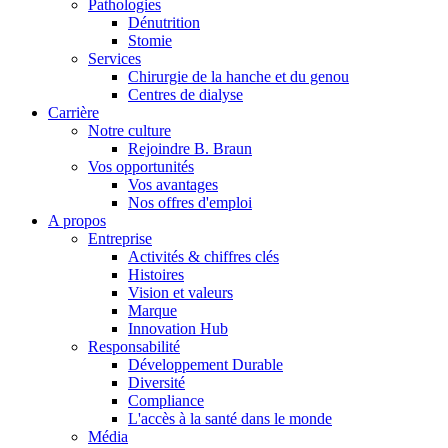
Pathologies
Dénutrition
Stomie
Services
Chirurgie de la hanche et du genou
Centres de dialyse
Carrière
Notre culture
Rejoindre B. Braun
Vos opportunités
Vos avantages
Contact
Nos offres d'emploi
A propos
En dialogue avec B. Braun. Contactez-nous.
Entreprise
Activités & chiffres clés
Histoires
Vision et valeurs
Marque
Innovation Hub
Responsabilité
Développement Durable
Diversité
Compliance
L'accès à la santé dans le monde
Média