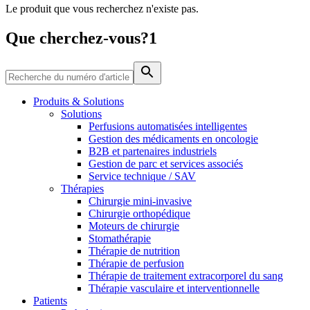
Le produit que vous recherchez n'existe pas.
Média
Que cherchez-vous?1
Catalogue de produits
Contactez-nous
Trouvez le produit que vous recherchez. Visitez le catalogue
de produits B. Braun avec notre portefeuille complet.
Produits & Solutions
Solutions
Perfusions automatisées intelligentes
Gestion des médicaments en oncologie
B2B et partenaires industriels
Gestion de parc et services associés
Service technique / SAV
Thérapies
Chirurgie mini-invasive
Chirurgie orthopédique
Moteurs de chirurgie
Stomathérapie
Pôle d’innovation
Thérapie de nutrition
Stimulons ensemble l’innovation dans la technologie
Thérapie de perfusion
médicale. Apprenez-en plus sur notre centre d’innovation et
Thérapie de traitement extracorporel du sang
présentez votre idée.
Thérapie vasculaire et interventionnelle
Patients