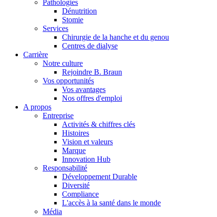
Pathologies
Dénutrition
Stomie
Services
Chirurgie de la hanche et du genou
Centres de dialyse
Carrière
Notre culture
Rejoindre B. Braun
Vos opportunités
Vos avantages
Contact
Nos offres d'emploi
A propos
En dialogue avec B. Braun. Contactez-nous.
Entreprise
Activités & chiffres clés
Histoires
Vision et valeurs
Marque
Innovation Hub
Responsabilité
Développement Durable
Diversité
Compliance
L'accès à la santé dans le monde
Média