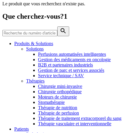
Le produit que vous recherchez n'existe pas.
Média
Que cherchez-vous?1
Catalogue de produits
Contactez-nous
Trouvez le produit que vous recherchez. Visitez le catalogue
de produits B. Braun avec notre portefeuille complet.
Produits & Solutions
Solutions
Perfusions automatisées intelligentes
Gestion des médicaments en oncologie
B2B et partenaires industriels
Gestion de parc et services associés
Service technique / SAV
Thérapies
Chirurgie mini-invasive
Chirurgie orthopédique
Moteurs de chirurgie
Stomathérapie
Pôle d’innovation
Thérapie de nutrition
Stimulons ensemble l’innovation dans la technologie
Thérapie de perfusion
médicale. Apprenez-en plus sur notre centre d’innovation et
Thérapie de traitement extracorporel du sang
présentez votre idée.
Thérapie vasculaire et interventionnelle
Patients