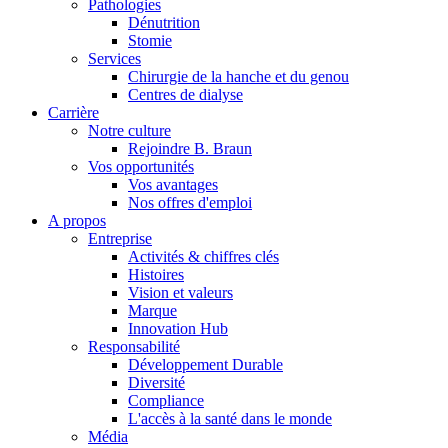
Pathologies
Dénutrition
Stomie
Services
Chirurgie de la hanche et du genou
Centres de dialyse
Carrière
Notre culture
Rejoindre B. Braun
Vos opportunités
Vos avantages
Contact
Nos offres d'emploi
A propos
En dialogue avec B. Braun. Contactez-nous.
Entreprise
Activités & chiffres clés
Histoires
Vision et valeurs
Marque
Innovation Hub
Responsabilité
Développement Durable
Diversité
Compliance
L'accès à la santé dans le monde
Média