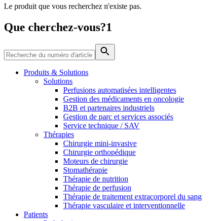
Le produit que vous recherchez n'existe pas.
Média
Que cherchez-vous?1
Catalogue de produits
Contactez-nous
Trouvez le produit que vous recherchez. Visitez le catalogue
de produits B. Braun avec notre portefeuille complet.
Produits & Solutions
Solutions
Perfusions automatisées intelligentes
Gestion des médicaments en oncologie
B2B et partenaires industriels
Gestion de parc et services associés
Service technique / SAV
Thérapies
Chirurgie mini-invasive
Chirurgie orthopédique
Moteurs de chirurgie
Stomathérapie
Pôle d’innovation
Thérapie de nutrition
Stimulons ensemble l’innovation dans la technologie
Thérapie de perfusion
médicale. Apprenez-en plus sur notre centre d’innovation et
Thérapie de traitement extracorporel du sang
présentez votre idée.
Thérapie vasculaire et interventionnelle
Patients