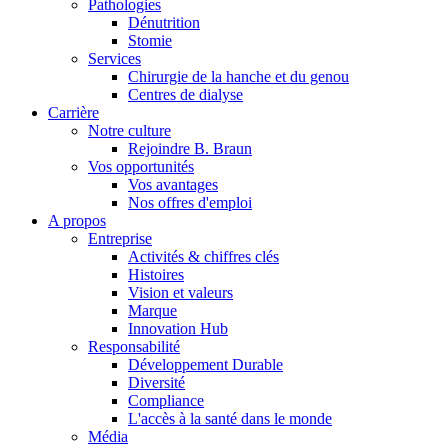
Pathologies
Dénutrition
Stomie
Services
Chirurgie de la hanche et du genou
Centres de dialyse
Carrière
Notre culture
Rejoindre B. Braun
Vos opportunités
Vos avantages
Contact
Nos offres d'emploi
A propos
En dialogue avec B. Braun. Contactez-nous.
Entreprise
Activités & chiffres clés
Histoires
Vision et valeurs
Marque
Innovation Hub
Responsabilité
Développement Durable
Diversité
Compliance
L'accès à la santé dans le monde
Média