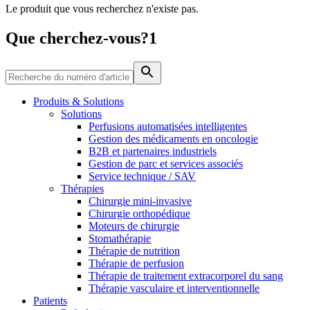
Le produit que vous recherchez n'existe pas.
Média
Que cherchez-vous?1
Catalogue de produits
Contactez-nous
Trouvez le produit que vous recherchez. Visitez le catalogue
de produits B. Braun avec notre portefeuille complet.
Produits & Solutions
Solutions
Perfusions automatisées intelligentes
Gestion des médicaments en oncologie
B2B et partenaires industriels
Gestion de parc et services associés
Service technique / SAV
Thérapies
Chirurgie mini-invasive
Chirurgie orthopédique
Moteurs de chirurgie
Stomathérapie
Pôle d’innovation
Thérapie de nutrition
Stimulons ensemble l’innovation dans la technologie
Thérapie de perfusion
médicale. Apprenez-en plus sur notre centre d’innovation et
Thérapie de traitement extracorporel du sang
présentez votre idée.
Thérapie vasculaire et interventionnelle
Patients