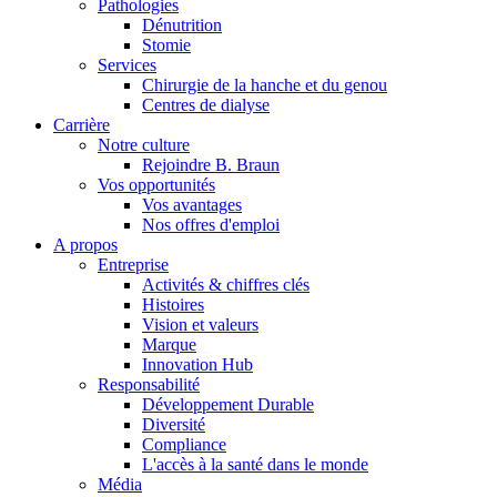
Pathologies
Dénutrition
Stomie
Services
Chirurgie de la hanche et du genou
Centres de dialyse
Carrière
Notre culture
Rejoindre B. Braun
Vos opportunités
Vos avantages
Contact
Nos offres d'emploi
A propos
En dialogue avec B. Braun. Contactez-nous.
Entreprise
Activités & chiffres clés
Histoires
Vision et valeurs
Marque
Innovation Hub
Responsabilité
Développement Durable
Diversité
Compliance
L'accès à la santé dans le monde
Média