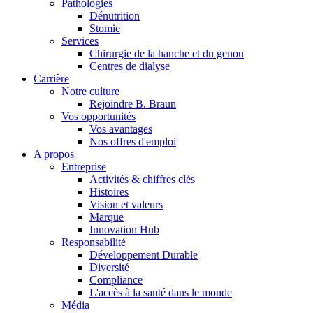
Pathologies
Dénutrition
Stomie
Services
Chirurgie de la hanche et du genou
Centres de dialyse
Carrière
Notre culture
Rejoindre B. Braun
Vos opportunités
Vos avantages
Contact
Nos offres d'emploi
A propos
En dialogue avec B. Braun. Contactez-nous.
Entreprise
Activités & chiffres clés
Histoires
Vision et valeurs
Marque
Innovation Hub
Responsabilité
Développement Durable
Diversité
Compliance
L'accès à la santé dans le monde
Média