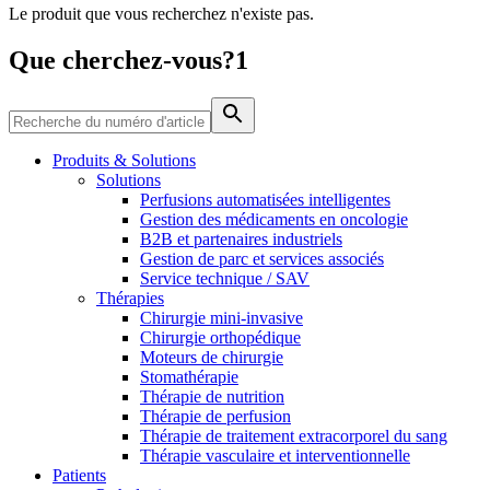
Le produit que vous recherchez n'existe pas.
Média
Que cherchez-vous?1
Catalogue de produits
Contactez-nous
Trouvez le produit que vous recherchez. Visitez le catalogue
de produits B. Braun avec notre portefeuille complet.
Produits & Solutions
Solutions
Perfusions automatisées intelligentes
Gestion des médicaments en oncologie
B2B et partenaires industriels
Gestion de parc et services associés
Service technique / SAV
Thérapies
Chirurgie mini-invasive
Chirurgie orthopédique
Moteurs de chirurgie
Stomathérapie
Pôle d’innovation
Thérapie de nutrition
Stimulons ensemble l’innovation dans la technologie
Thérapie de perfusion
médicale. Apprenez-en plus sur notre centre d’innovation et
Thérapie de traitement extracorporel du sang
présentez votre idée.
Thérapie vasculaire et interventionnelle
Patients