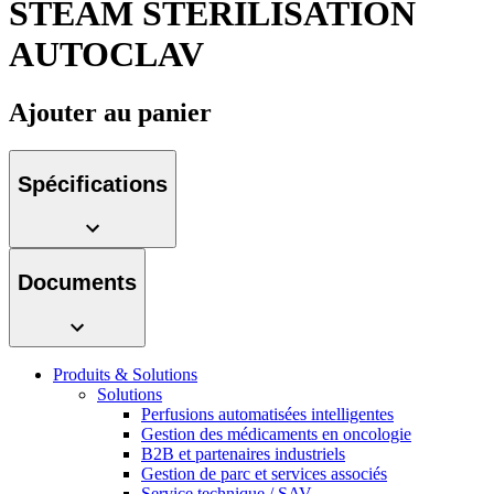
STEAM STERILISATION
Média
AUTOCLAV
Catalogue de produits
Contactez-nous
Trouvez le produit que vous recherchez. Visitez le catalogue
Ajouter au panier
de produits B. Braun avec notre portefeuille complet.
Spécifications
Documents
Produits & Solutions
Pôle d’innovation
Solutions
Perfusions automatisées intelligentes
Stimulons ensemble l’innovation dans la technologie
Gestion des médicaments en oncologie
médicale. Apprenez-en plus sur notre centre d’innovation et
B2B et partenaires industriels
présentez votre idée.
Gestion de parc et services associés
Service technique / SAV