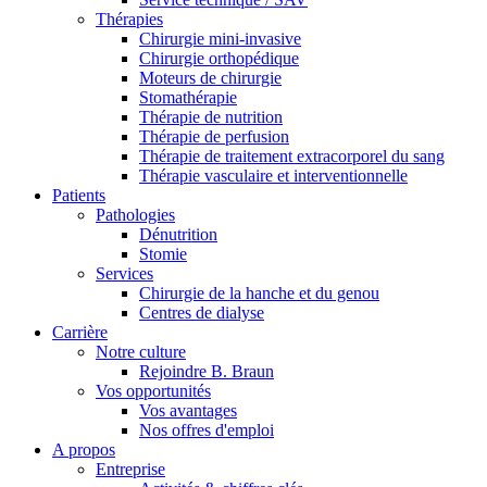
Thérapies
Chirurgie mini-invasive
Chirurgie orthopédique
Moteurs de chirurgie
Stomathérapie
Thérapie de nutrition
Thérapie de perfusion
Thérapie de traitement extracorporel du sang
Thérapie vasculaire et interventionnelle
Patients
Contact
Pathologies
Dénutrition
Stomie
En dialogue avec B. Braun. Contactez-nous.
Services
Chirurgie de la hanche et du genou
Centres de dialyse
Carrière
Notre culture
Rejoindre B. Braun
Vos opportunités
Vos avantages
Nos offres d'emploi
A propos
Entreprise