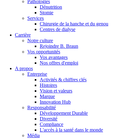
Pathologies
Dénutrition
Stomie
Services
Chirurgie de la hanche et du genou
Centres de dialyse
Carrière
Notre culture
Rejoindre B. Braun
Vos opportunités
Vos avantages
Contact
Nos offres d'emploi
A propos
En dialogue avec B. Braun. Contactez-nous.
Entreprise
Activités & chiffres clés
Histoires
Vision et valeurs
Marque
Innovation Hub
Responsabilité
Développement Durable
Diversité
Compliance
L'accès à la santé dans le monde
Média