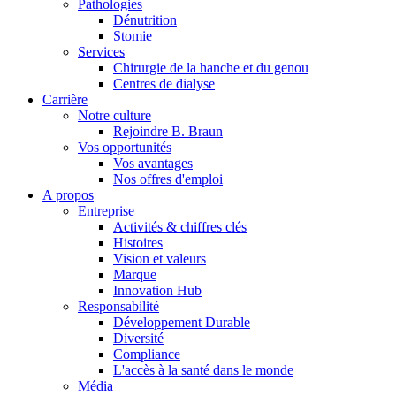
Pathologies
Dénutrition
Stomie
Services
Chirurgie de la hanche et du genou
Centres de dialyse
Carrière
Notre culture
Rejoindre B. Braun
Vos opportunités
Vos avantages
Contact
Nos offres d'emploi
A propos
En dialogue avec B. Braun. Contactez-nous.
Entreprise
Activités & chiffres clés
Histoires
Vision et valeurs
Marque
Innovation Hub
Responsabilité
Développement Durable
Diversité
Compliance
L'accès à la santé dans le monde
Média