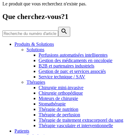
Le produit que vous recherchez n'existe pas.
Média
Que cherchez-vous?1
Catalogue de produits
Contactez-nous
Trouvez le produit que vous recherchez. Visitez le catalogue
de produits B. Braun avec notre portefeuille complet.
Produits & Solutions
Solutions
Perfusions automatisées intelligentes
Gestion des médicaments en oncologie
B2B et partenaires industriels
Gestion de parc et services associés
Service technique / SAV
Thérapies
Chirurgie mini-invasive
Chirurgie orthopédique
Moteurs de chirurgie
Stomathérapie
Pôle d’innovation
Thérapie de nutrition
Stimulons ensemble l’innovation dans la technologie
Thérapie de perfusion
médicale. Apprenez-en plus sur notre centre d’innovation et
Thérapie de traitement extracorporel du sang
présentez votre idée.
Thérapie vasculaire et interventionnelle
Patients