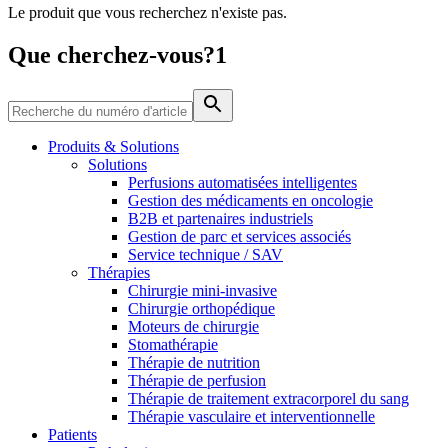
Le produit que vous recherchez n'existe pas.
Média
Que cherchez-vous?1
Catalogue de produits
Contactez-nous
Trouvez le produit que vous recherchez. Visitez le catalogue
de produits B. Braun avec notre portefeuille complet.
Produits & Solutions
Solutions
Perfusions automatisées intelligentes
Gestion des médicaments en oncologie
B2B et partenaires industriels
Gestion de parc et services associés
Service technique / SAV
Thérapies
Chirurgie mini-invasive
Chirurgie orthopédique
Moteurs de chirurgie
Stomathérapie
Pôle d’innovation
Thérapie de nutrition
Stimulons ensemble l’innovation dans la technologie
Thérapie de perfusion
médicale. Apprenez-en plus sur notre centre d’innovation et
Thérapie de traitement extracorporel du sang
présentez votre idée.
Thérapie vasculaire et interventionnelle
Patients