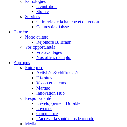
Pathologies
Dénutrition
Stomie
Services
Chirurgie de la hanche et du genou
Centres de dialyse
Carrière
Notre culture
Rejoindre B. Braun
Vos opportunités
Vos avantages
Contact
Nos offres d'emploi
A propos
En dialogue avec B. Braun. Contactez-nous.
Entreprise
Activités & chiffres clés
Histoires
Vision et valeurs
Marque
Innovation Hub
Responsabilité
Développement Durable
Diversité
Compliance
L'accès à la santé dans le monde
Média