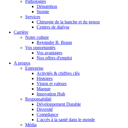
Pathologies
Dénutrition
Stomie
Services
Chirurgie de la hanche et du genou
Centres de dialyse
Carrière
Notre culture
Rejoindre B. Braun
Vos opportunités
Vos avantages
Contact
Nos offres d'emploi
A propos
En dialogue avec B. Braun. Contactez-nous.
Entreprise
Activités & chiffres clés
Histoires
Vision et valeurs
Marque
Innovation Hub
Responsabilité
Développement Durable
Diversité
Compliance
L'accès à la santé dans le monde
Média