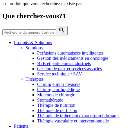
Le produit que vous recherchez n'existe pas.
Média
Que cherchez-vous?1
Catalogue de produits
Contactez-nous
Trouvez le produit que vous recherchez. Visitez le catalogue
de produits B. Braun avec notre portefeuille complet.
Produits & Solutions
Solutions
Perfusions automatisées intelligentes
Gestion des médicaments en oncologie
B2B et partenaires industriels
Gestion de parc et services associés
Service technique / SAV
Thérapies
Chirurgie mini-invasive
Chirurgie orthopédique
Moteurs de chirurgie
Stomathérapie
Pôle d’innovation
Thérapie de nutrition
Stimulons ensemble l’innovation dans la technologie
Thérapie de perfusion
médicale. Apprenez-en plus sur notre centre d’innovation et
Thérapie de traitement extracorporel du sang
présentez votre idée.
Thérapie vasculaire et interventionnelle
Patients