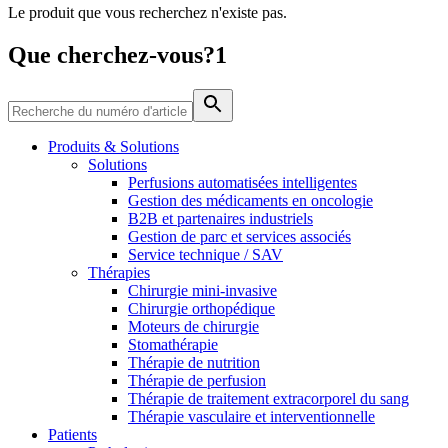
Le produit que vous recherchez n'existe pas.
Média
Que cherchez-vous?1
Catalogue de produits
Contactez-nous
Trouvez le produit que vous recherchez. Visitez le catalogue
de produits B. Braun avec notre portefeuille complet.
Produits & Solutions
Solutions
Perfusions automatisées intelligentes
Gestion des médicaments en oncologie
B2B et partenaires industriels
Gestion de parc et services associés
Service technique / SAV
Thérapies
Chirurgie mini-invasive
Chirurgie orthopédique
Moteurs de chirurgie
Stomathérapie
Pôle d’innovation
Thérapie de nutrition
Stimulons ensemble l’innovation dans la technologie
Thérapie de perfusion
médicale. Apprenez-en plus sur notre centre d’innovation et
Thérapie de traitement extracorporel du sang
présentez votre idée.
Thérapie vasculaire et interventionnelle
Patients