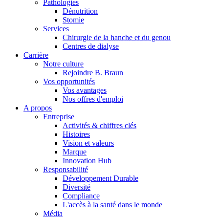
Pathologies
Dénutrition
Stomie
Services
Chirurgie de la hanche et du genou
Centres de dialyse
Carrière
Notre culture
Rejoindre B. Braun
Vos opportunités
Vos avantages
Contact
Nos offres d'emploi
A propos
En dialogue avec B. Braun. Contactez-nous.
Entreprise
Activités & chiffres clés
Histoires
Vision et valeurs
Marque
Innovation Hub
Responsabilité
Développement Durable
Diversité
Compliance
L'accès à la santé dans le monde
Média