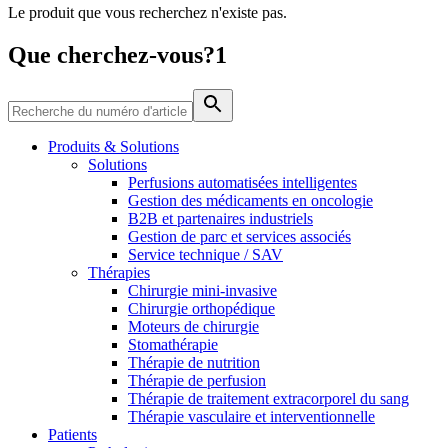
Le produit que vous recherchez n'existe pas.
Média
Que cherchez-vous?1
Catalogue de produits
Contactez-nous
Trouvez le produit que vous recherchez. Visitez le catalogue
de produits B. Braun avec notre portefeuille complet.
Produits & Solutions
Solutions
Perfusions automatisées intelligentes
Gestion des médicaments en oncologie
B2B et partenaires industriels
Gestion de parc et services associés
Service technique / SAV
Thérapies
Chirurgie mini-invasive
Chirurgie orthopédique
Moteurs de chirurgie
Stomathérapie
Pôle d’innovation
Thérapie de nutrition
Stimulons ensemble l’innovation dans la technologie
Thérapie de perfusion
médicale. Apprenez-en plus sur notre centre d’innovation et
Thérapie de traitement extracorporel du sang
présentez votre idée.
Thérapie vasculaire et interventionnelle
Patients