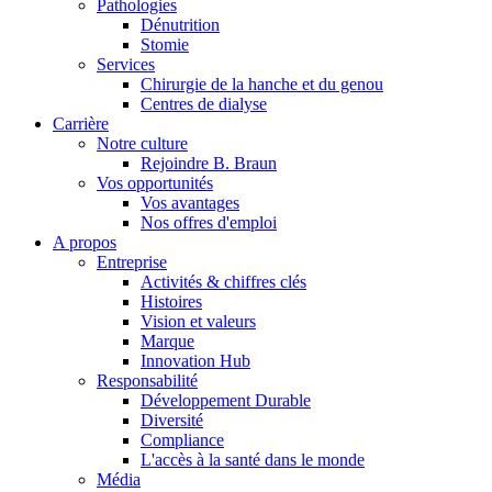
Pathologies
Dénutrition
Stomie
Services
Chirurgie de la hanche et du genou
Centres de dialyse
Carrière
Notre culture
Rejoindre B. Braun
Vos opportunités
Vos avantages
Contact
Nos offres d'emploi
A propos
En dialogue avec B. Braun. Contactez-nous.
Entreprise
Activités & chiffres clés
Histoires
Vision et valeurs
Marque
Innovation Hub
Responsabilité
Développement Durable
Diversité
Compliance
L'accès à la santé dans le monde
Média