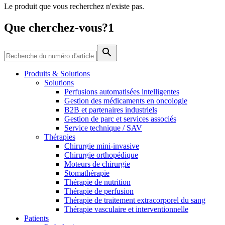
Le produit que vous recherchez n'existe pas.
Média
Que cherchez-vous?1
Catalogue de produits
Contactez-nous
Trouvez le produit que vous recherchez. Visitez le catalogue
de produits B. Braun avec notre portefeuille complet.
Produits & Solutions
Solutions
Perfusions automatisées intelligentes
Gestion des médicaments en oncologie
B2B et partenaires industriels
Gestion de parc et services associés
Service technique / SAV
Thérapies
Chirurgie mini-invasive
Chirurgie orthopédique
Moteurs de chirurgie
Stomathérapie
Pôle d’innovation
Thérapie de nutrition
Stimulons ensemble l’innovation dans la technologie
Thérapie de perfusion
médicale. Apprenez-en plus sur notre centre d’innovation et
Thérapie de traitement extracorporel du sang
présentez votre idée.
Thérapie vasculaire et interventionnelle
Patients