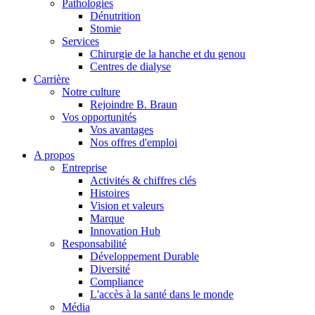
Pathologies
Dénutrition
Stomie
Services
Chirurgie de la hanche et du genou
Centres de dialyse
Carrière
Notre culture
Rejoindre B. Braun
Vos opportunités
Vos avantages
Contact
Nos offres d'emploi
A propos
En dialogue avec B. Braun. Contactez-nous.
Entreprise
Activités & chiffres clés
Histoires
Vision et valeurs
Marque
Innovation Hub
Responsabilité
Développement Durable
Diversité
Compliance
L'accès à la santé dans le monde
Média