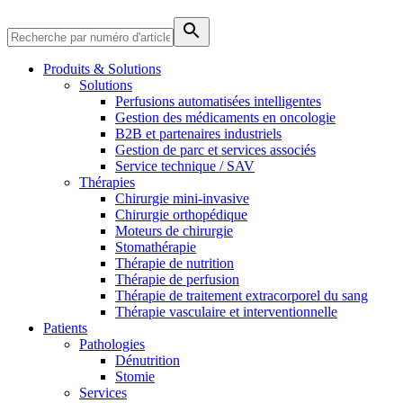
Produits & Solutions
Solutions
Perfusions automatisées intelligentes
Gestion des médicaments en oncologie
B2B et partenaires industriels
Gestion de parc et services associés
Service technique / SAV
Thérapies
Chirurgie mini-invasive
Chirurgie orthopédique
Moteurs de chirurgie
Stomathérapie
Thérapie de nutrition
Thérapie de perfusion
Thérapie de traitement extracorporel du sang
Soins à domicile
Thérapie vasculaire et interventionnelle
Trouvez votre emploi
Patients
Nous coordonnons vos soins médicaux à votre sortie de l’hôpital.
Découvrez vos opportunités de carrière chez B. Braun. Recherch
Pathologies
Dénutrition
Stomie
Services