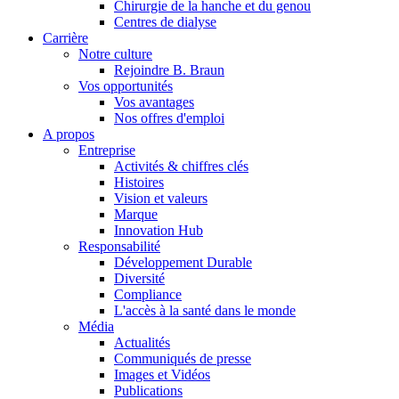
Chirurgie de la hanche et du genou
Centres de dialyse
Catalogue de produits
Carrière
Notre culture
Trouvez le produit que vous recherchez. Visitez le catalogue de
Rejoindre B. Braun
Vos opportunités
Vos avantages
Nos offres d'emploi
A propos
Entreprise
Activités & chiffres clés
Histoires
Vision et valeurs
Marque
Innovation Hub
Responsabilité
Développement Durable
Diversité
Compliance
Pôle d’innovation
L'accès à la santé dans le monde
Stimulons ensemble l’innovation dans la technologie médicale. A
Média
Actualités
Communiqués de presse
Images et Vidéos
Publications