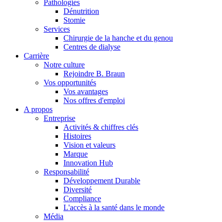
Pathologies
Dénutrition
Stomie
Services
Chirurgie de la hanche et du genou
Centres de dialyse
Carrière
Notre culture
Rejoindre B. Braun
Vos opportunités
Vos avantages
Contact
Nos offres d'emploi
A propos
En dialogue avec B. Braun. Contactez-nous.
Entreprise
Activités & chiffres clés
Histoires
Vision et valeurs
Marque
Innovation Hub
Responsabilité
Développement Durable
Diversité
Compliance
L'accès à la santé dans le monde
Média