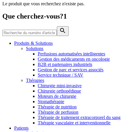
Le produit que vous recherchez n'existe pas.
Média
Que cherchez-vous?1
Catalogue de produits
Contactez-nous
Trouvez le produit que vous recherchez. Visitez le catalogue
de produits B. Braun avec notre portefeuille complet.
Produits & Solutions
Solutions
Perfusions automatisées intelligentes
Gestion des médicaments en oncologie
B2B et partenaires industriels
Gestion de parc et services associés
Service technique / SAV
Thérapies
Chirurgie mini-invasive
Chirurgie orthopédique
Moteurs de chirurgie
Stomathérapie
Pôle d’innovation
Thérapie de nutrition
Stimulons ensemble l’innovation dans la technologie
Thérapie de perfusion
médicale. Apprenez-en plus sur notre centre d’innovation et
Thérapie de traitement extracorporel du sang
présentez votre idée.
Thérapie vasculaire et interventionnelle
Patients