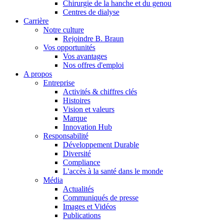
Chirurgie de la hanche et du genou
Centres de dialyse
Catalogue de produits
Carrière
Notre culture
Trouvez le produit que vous recherchez. Visitez le catalogue de
Rejoindre B. Braun
Vos opportunités
Vos avantages
Nos offres d'emploi
A propos
Entreprise
Activités & chiffres clés
Histoires
Vision et valeurs
Marque
Innovation Hub
Responsabilité
Développement Durable
Diversité
Compliance
Pôle d’innovation
L'accès à la santé dans le monde
Stimulons ensemble l’innovation dans la technologie médicale. A
Média
Actualités
Communiqués de presse
Images et Vidéos
Publications