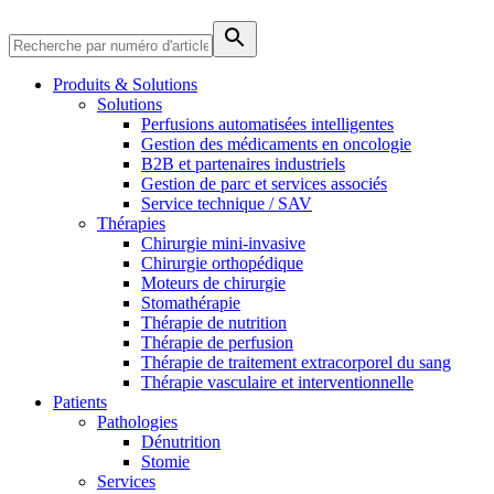
Produits & Solutions
Solutions
Perfusions automatisées intelligentes
Gestion des médicaments en oncologie
B2B et partenaires industriels
Gestion de parc et services associés
Service technique / SAV
Thérapies
Chirurgie mini-invasive
Chirurgie orthopédique
Moteurs de chirurgie
Stomathérapie
Thérapie de nutrition
Thérapie de perfusion
Thérapie de traitement extracorporel du sang
Soins à domicile
Thérapie vasculaire et interventionnelle
Trouvez votre emploi
Patients
Nous coordonnons vos soins médicaux à votre sortie de l’hôpital.
Découvrez vos opportunités de carrière chez B. Braun. Recherch
Pathologies
Dénutrition
Stomie
Services