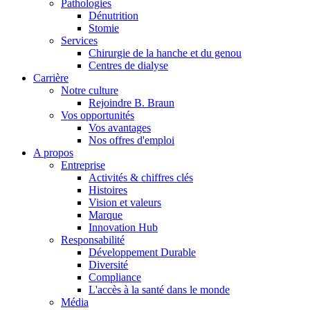
Pathologies
Dénutrition
Stomie
Services
Chirurgie de la hanche et du genou
Centres de dialyse
Carrière
Notre culture
Rejoindre B. Braun
Vos opportunités
Vos avantages
Contact
Nos offres d'emploi
A propos
En dialogue avec B. Braun. Contactez-nous.
Entreprise
Activités & chiffres clés
Histoires
Vision et valeurs
Marque
Innovation Hub
Responsabilité
Développement Durable
Diversité
Compliance
L'accès à la santé dans le monde
Média