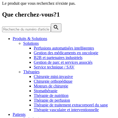
Le produit que vous recherchez n'existe pas.
Média
Que cherchez-vous?1
Catalogue de produits
Contactez-nous
Trouvez le produit que vous recherchez. Visitez le catalogue
de produits B. Braun avec notre portefeuille complet.
Produits & Solutions
Solutions
Perfusions automatisées intelligentes
Gestion des médicaments en oncologie
B2B et partenaires industriels
Gestion de parc et services associés
Service technique / SAV
Thérapies
Chirurgie mini-invasive
Chirurgie orthopédique
Moteurs de chirurgie
Stomathérapie
Pôle d’innovation
Thérapie de nutrition
Stimulons ensemble l’innovation dans la technologie
Thérapie de perfusion
médicale. Apprenez-en plus sur notre centre d’innovation et
Thérapie de traitement extracorporel du sang
présentez votre idée.
Thérapie vasculaire et interventionnelle
Patients