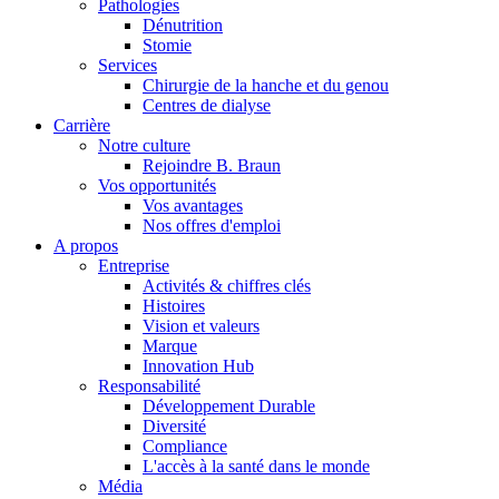
Pathologies
Dénutrition
Stomie
Services
Chirurgie de la hanche et du genou
Centres de dialyse
Carrière
Notre culture
Rejoindre B. Braun
Vos opportunités
Vos avantages
Contact
Nos offres d'emploi
A propos
En dialogue avec B. Braun. Contactez-nous.
Entreprise
Activités & chiffres clés
Histoires
Vision et valeurs
Marque
Innovation Hub
Responsabilité
Développement Durable
Diversité
Compliance
L'accès à la santé dans le monde
Média