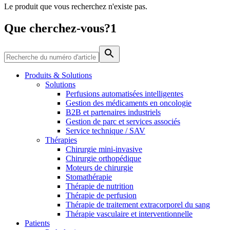
Le produit que vous recherchez n'existe pas.
Média
Que cherchez-vous?1
Catalogue de produits
Contactez-nous
Trouvez le produit que vous recherchez. Visitez le catalogue
de produits B. Braun avec notre portefeuille complet.
Produits & Solutions
Solutions
Perfusions automatisées intelligentes
Gestion des médicaments en oncologie
B2B et partenaires industriels
Gestion de parc et services associés
Service technique / SAV
Thérapies
Chirurgie mini-invasive
Chirurgie orthopédique
Moteurs de chirurgie
Stomathérapie
Pôle d’innovation
Thérapie de nutrition
Stimulons ensemble l’innovation dans la technologie
Thérapie de perfusion
médicale. Apprenez-en plus sur notre centre d’innovation et
Thérapie de traitement extracorporel du sang
présentez votre idée.
Thérapie vasculaire et interventionnelle
Patients