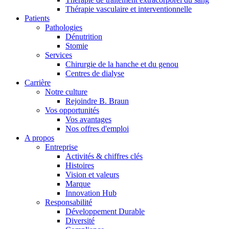
Thérapie vasculaire et interventionnelle
Patients
Pathologies
Dénutrition
Stomie
Services
Chirurgie de la hanche et du genou
Centres de dialyse
Carrière
Notre culture
Contact
Rejoindre B. Braun
Vos opportunités
Vos avantages
En dialogue avec B. Braun. Contactez-nous.
Nos offres d'emploi
A propos
Entreprise
Activités & chiffres clés
Histoires
Vision et valeurs
Marque
Innovation Hub
Responsabilité
Développement Durable
Diversité