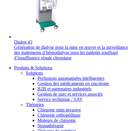
Média
Catalogue de produits
Contactez-nous
Trouvez le produit que vous recherchez. Visitez le catalogue
de produits B. Braun avec notre portefeuille complet.
Dialog iQ
Générateur de dialyse pour la mise en œuvre et la surveillance
des traitements d’hémodialyse pour les patients souffrant
d’insuffisance rénale chronique
Produits & Solutions
Solutions
Perfusions automatisées intelligentes
Gestion des médicaments en oncologie
B2B et partenaires industriels
Gestion de parc et services associés
Service technique / SAV
Pôle d’innovation
Thérapies
Chirurgie mini-invasive
Stimulons ensemble l’innovation dans la technologie
Chirurgie orthopédique
médicale. Apprenez-en plus sur notre centre d’innovation et
Moteurs de chirurgie
présentez votre idée.
Stomathérapie
Thérapie de nutrition