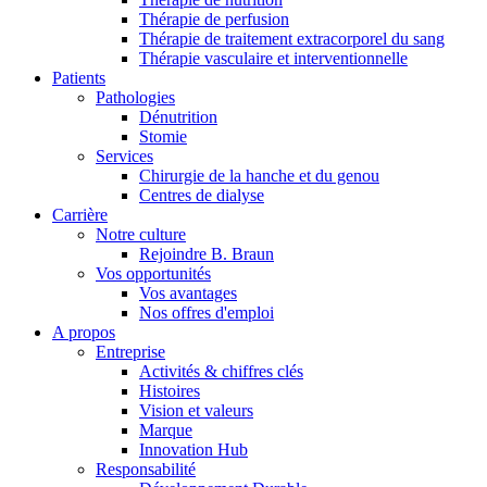
Thérapie de perfusion
Thérapie de traitement extracorporel du sang
Thérapie vasculaire et interventionnelle
Patients
Pathologies
Dénutrition
Stomie
Services
Chirurgie de la hanche et du genou
Centres de dialyse
Contact
Carrière
Notre culture
Rejoindre B. Braun
En dialogue avec B. Braun. Contactez-nous.
Vos opportunités
Vos avantages
Nos offres d'emploi
A propos
Entreprise
Activités & chiffres clés
Histoires
Vision et valeurs
Marque
Innovation Hub
Responsabilité