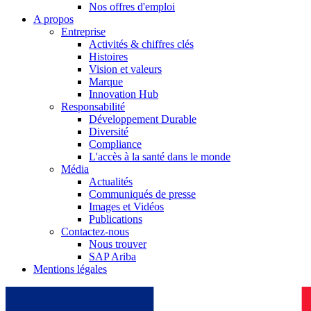
Nos offres d'emploi
A propos
Catalogue de produits
Entreprise
Activités & chiffres clés
Trouvez le produit que vous recherchez. Visitez le catalogue de
Histoires
Vision et valeurs
Marque
Innovation Hub
Responsabilité
Développement Durable
Diversité
Compliance
L'accès à la santé dans le monde
Média
Actualités
Communiqués de presse
Images et Vidéos
Publications
Pôle d’innovation
Contactez-nous
Nous trouver
Stimulons ensemble l’innovation dans la technologie médicale. A
SAP Ariba
Mentions légales