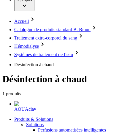
Services
Stomathérapie
Vos opportunités
Développement Durable
Thérapie de nutrition
Diversité
Thérapie de perfusion
Compliance
Thérapie de traitement extracorporel du sang
L'accès à la santé dans le monde
Accueil
Thérapie vasculaire et interventionnelle
Solutions
Catalogue de produits standard B. Braun
Média
Traitement extra-corporel du sang
Actualités
Thérapies
Communiqués de presse
Hémodialyse
Images et Vidéos
Systèmes de traitement de l’eau
Publications
Désinfection à chaud
Contactez-nous
Nous trouver
Désinfection à chaud
SAP Ariba
Entreprise
1
produits
Responsabilité
AQUAclav
Média
Produits & Solutions
Solutions
Perfusions automatisées intelligentes
Contactez-nous