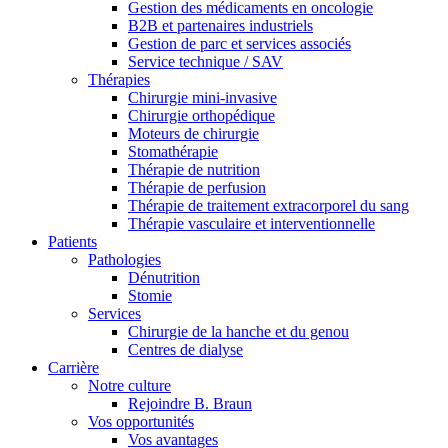
Gestion des médicaments en oncologie
B2B et partenaires industriels
Gestion de parc et services associés
Service technique / SAV
Thérapies
Chirurgie mini-invasive
Chirurgie orthopédique
Moteurs de chirurgie
Stomathérapie
Thérapie de nutrition
Thérapie de perfusion
Thérapie de traitement extracorporel du sang
Thérapie vasculaire et interventionnelle
Patients
Pathologies
Dénutrition
Stomie
Services
Chirurgie de la hanche et du genou
Soins à domicile
Trouvez votre emploi
Centres de dialyse
Carrière
Nous coordonnons vos soins médicaux à votre sortie de l’hôpital.
Découvrez vos opportunités de carrière chez B. Braun. Recherch
Notre culture
Rejoindre B. Braun
Vos opportunités
Vos avantages