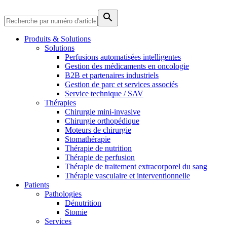
Produits & Solutions
Solutions
Perfusions automatisées intelligentes
Gestion des médicaments en oncologie
B2B et partenaires industriels
Gestion de parc et services associés
Service technique / SAV
Thérapies
Chirurgie mini-invasive
Chirurgie orthopédique
Moteurs de chirurgie
Stomathérapie
Thérapie de nutrition
Thérapie de perfusion
Thérapie de traitement extracorporel du sang
Soins à domicile
Thérapie vasculaire et interventionnelle
Trouvez votre emploi
Patients
Nous coordonnons vos soins médicaux à votre sortie de l’hôpital.
Découvrez vos opportunités de carrière chez B. Braun. Recherch
Pathologies
Dénutrition
Stomie
Services