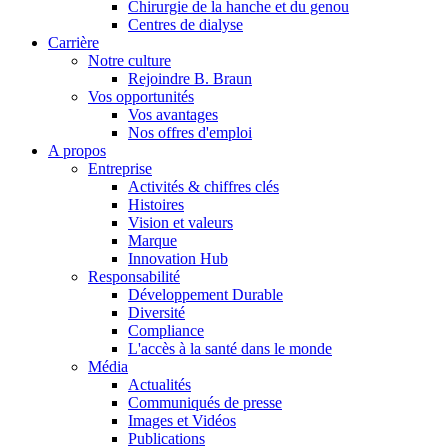
Chirurgie de la hanche et du genou
Centres de dialyse
Catalogue de produits
Carrière
Notre culture
Trouvez le produit que vous recherchez. Visitez le catalogue de
Rejoindre B. Braun
Vos opportunités
Vos avantages
Nos offres d'emploi
A propos
Entreprise
Activités & chiffres clés
Histoires
Vision et valeurs
Marque
Innovation Hub
Responsabilité
Développement Durable
Diversité
Compliance
Pôle d’innovation
L'accès à la santé dans le monde
Stimulons ensemble l’innovation dans la technologie médicale. A
Média
Actualités
Communiqués de presse
Images et Vidéos
Publications