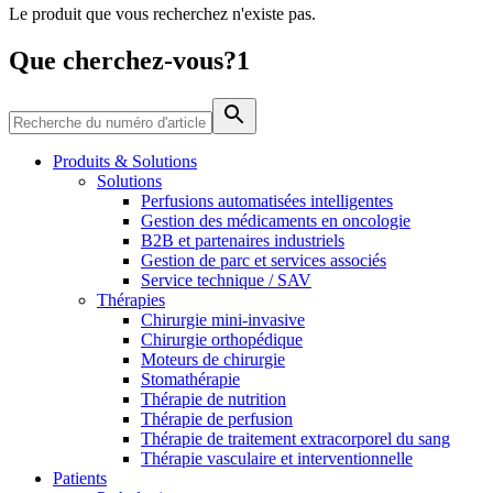
Le produit que vous recherchez n'existe pas.
Média
Que cherchez-vous?1
Catalogue de produits
Contactez-nous
Trouvez le produit que vous recherchez. Visitez le catalogue
de produits B. Braun avec notre portefeuille complet.
Produits & Solutions
Solutions
Perfusions automatisées intelligentes
Gestion des médicaments en oncologie
B2B et partenaires industriels
Gestion de parc et services associés
Service technique / SAV
Thérapies
Chirurgie mini-invasive
Chirurgie orthopédique
Moteurs de chirurgie
Stomathérapie
Pôle d’innovation
Thérapie de nutrition
Stimulons ensemble l’innovation dans la technologie
Thérapie de perfusion
médicale. Apprenez-en plus sur notre centre d’innovation et
Thérapie de traitement extracorporel du sang
présentez votre idée.
Thérapie vasculaire et interventionnelle
Patients