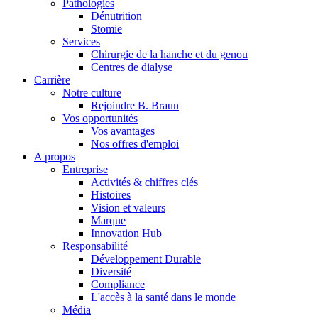
Pathologies
Dénutrition
Stomie
Services
Chirurgie de la hanche et du genou
Centres de dialyse
Carrière
Notre culture
Rejoindre B. Braun
Vos opportunités
Vos avantages
Contact
Nos offres d'emploi
A propos
En dialogue avec B. Braun. Contactez-nous.
Entreprise
Activités & chiffres clés
Histoires
Vision et valeurs
Marque
Innovation Hub
Responsabilité
Développement Durable
Diversité
Compliance
L'accès à la santé dans le monde
Média